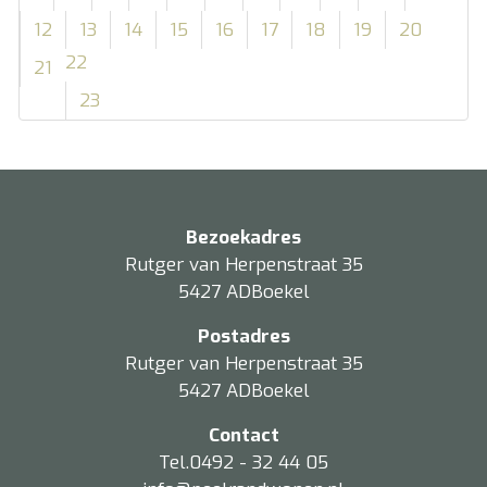
12
13
14
15
16
17
18
19
20
22
21
23
Bezoekadres
Rutger van Herpenstraat 35
5427 ADBoekel
Postadres
Rutger van Herpenstraat 35
5427 ADBoekel
Contact
Tel.0492 - 32 44 05